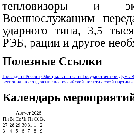
тепловизоры и эк
Военнослужащим перед
ударного типа, 3,5 тыся
РЭБ, рации и другое необ
Полезные Ссылки
Президент России
Официальный сайт Государственной Думы 
региональное отделение всероссийской политической партии 
Календарь мероприяти
Август
2026
Пн
Вт
Ср
Чт
Пт
Сб
Вс
27
28
29
30
31
1
2
3
4
5
6
7
8
9