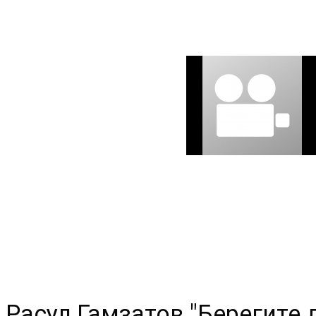
Расул Гамзатов "Берегите д