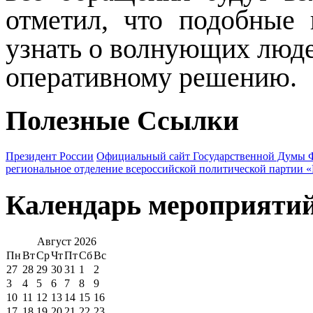
отметил, что подобные
узнать о волнующих люде
оперативному решению.
Полезные Ссылки
Президент России
Официальный сайт Государственной Думы 
региональное отделение всероссийской политической партии 
Календарь мероприяти
Август
2026
Пн
Вт
Ср
Чт
Пт
Сб
Вс
27
28
29
30
31
1
2
3
4
5
6
7
8
9
10
11
12
13
14
15
16
17
18
19
20
21
22
23