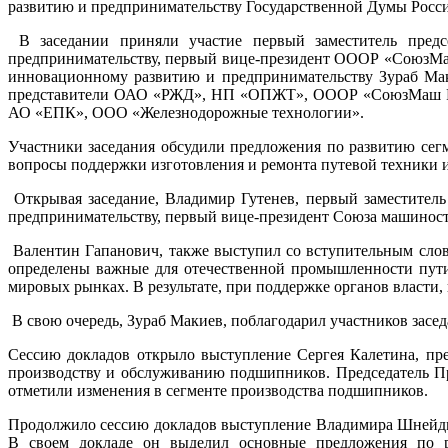
развитию и предпринимательству Государственной Думы Росс
В заседании приняли участие первый заместитель предс
предпринимательству, первый вице-президент ОООР «СоюзМаш
инновационному развитию и предпринимательству Зураб Мак
представители ОАО «РЖД», НП «ОПЖТ», ОООР «СоюзМаш Ро
АО «ЕПК», ООО «Железнодорожные технологии».
Участники заседания обсудили предложения по развитию се
вопросы поддержки изготовления и ремонта путевой техники и
Открывая заседание, Владимир Гутенев, первый заместител
предпринимательству, первый вице-президент Союза машиност
Валентин Гапанович, также выступил со вступительным слов
определены важные для отечественной промышленности пути
мировых рынках. В результате, при поддержке органов власти
В свою очередь, Зураб Макиев, поблагодарил участников засе
Сессию докладов открыло выступление Сергея Калетина, пр
производству и обслуживанию подшипников. Председатель П
отметили изменения в сегменте производства подшипников.
Продолжило сессию докладов выступление Владимира Шнейдм
В своем докладе он выделил основные предложения по р