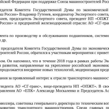
ийской Федерации при поддержке Союза машиностроителей Рос
едателя Комитета Государственной Думы по экономическо
 России» Владимир Гутенев, координатор Экспертного совета,
иев, председатель Экспертного совета, президент НП «ОПЖТ
ссии» и предприятий железнодорожной отрасли: АО «СГ-т
гмента по производству и обслуживанию подшипников, системн
 др.
ь председателя Комитета Государственной Думы по экономиче
роителей России, обратился к участникам мероприятия с приве
ом. Он напомнил, что в течение 2018 года в рамках работы Эк
 развития, направленные на укрепление российской экономик
, продолжается внедрение новых технологий, модернизация пред
дания за проявленный интерес к отрасли транспортного машинос
езидента АО «СГ-транс», вице-президента НП «ОПЖТ». В своем
равления АО «ЕПК» Александр Москаленко и Председатель Ас
юллера, советника генерального директора по техническим в
азвитию транспортного машиностроения. Среди главных п