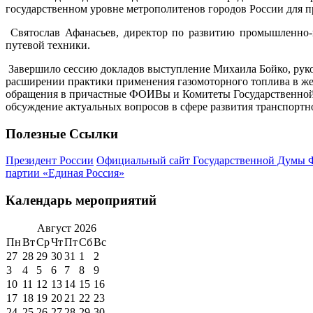
государственном уровне метрополитенов городов России для п
Святослав Афанасьев, директор по развитию промышленно-
путевой техники.
Завершило сессию докладов выступление Михаила Бойко, руко
расширении практики применения газомоторного топлива в ж
обращения в причастные ФОИВы и Комитеты Государственной 
обсуждение актуальных вопросов в сфере развития транспорт
Полезные Ссылки
Президент России
Официальный сайт Государственной Думы 
партии «Единая Россия»
Календарь мероприятий
Август
2026
Пн
Вт
Ср
Чт
Пт
Сб
Вс
27
28
29
30
31
1
2
3
4
5
6
7
8
9
10
11
12
13
14
15
16
17
18
19
20
21
22
23
24
25
26
27
28
29
30