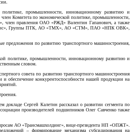
сии.
й политике, промышленности, инновационному развитию и
 член Комитета по экономической политике, промышленности,
», член правления ОАО «РЖД» Валентин Гапанович, а также
ранс», Группы ПТК, АО «ТМХ», АО «СТМ», ПАО «НПК ОВК»,
ые предложения по развитию транспортного машиностроения,
ской политике, промышленности, инновационному развитию и
тственным словом.
спертного совета по развитию транспортного машиностроения
и и обеспечение конкурентоспособности нашей продукции на
приятий.
троения.
 докладе Сергей Калетин рассказал о развитии сегмента по
социации производителей подшипников Олег Савченко также
опросам АО «Трансмашхолдинг», вице-президента НП «ОПЖТ».
редложений – формирование механизма субсидирования на