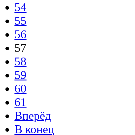
54
55
56
57
58
59
60
61
Вперёд
В конец