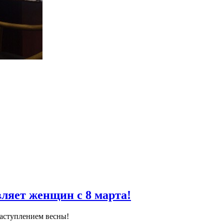
промышленности, Зураб Макиев провел прием граждан
в обще
арламентарию с различными вопросами, как личного, так и обще
дациии юридическую помощь.
Депутат Макиев
отметил, что, по
асти.
оны государства и не оставаться один на один со своей пробле
е к депутату от каждого заявителя. Обратившиеся граждане
епутата способствуют скорейшему решению их проблемы.
ляет женщин с 8 марта!
аступлением весны!