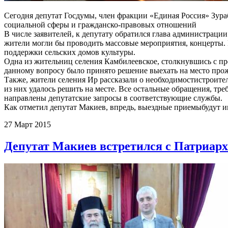
Сегодня депутат Госдумы, член фракции «Единая Россия» Зур
социальной сферы и гражданско-правовых отношений
В числе заявителей, к депутату обратился глава администрации
жители могли бы проводить массовые мероприятия, концерты. 
поддержки сельских домов культуры.
Одна из жительниц селения Камбилеевское, столкнувшись с пр
данному вопросу было принято решение выехать на место прож
Также, жители селения Ир рассказали о необходимостистроител
из них удалось решить на месте. Все остальные обращения, т
направлены депутатские запросы в соответствующие службы.
Как отметил депутат Макиев, впредь, выездные приемыбудут им
27 Март 2015
Депутат Макиев встретился с Патриар