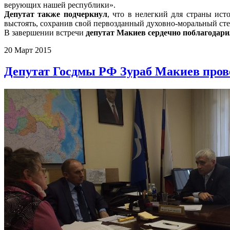
верующих нашей республики».
Депутат также подчеркнул
, что в нелегкий для страны ист
выстоять, сохранив свой первозданный духовно-моральный ст
В завершении встречи
депутат Макиев сердечно поблагодари
20 Март 2015
Депутат Госдмы РФ Зураб Макиев пров