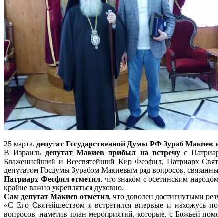
25 марта,
депутат Государственной Думы РФ Зураб Макиев 
В Израиль
депутат Макиев прибыл на встречу
с Патриар
Блаженнейший и Всесвятейший Кир Феофил, Патриарх Святог
депутатом Госдумы Зурабом Макиевым ряд вопросов, связанных
Патриарх Феофил отметил
, что знаком с осетинским народо
крайне важно укрепляться духовно.
Сам депутат Макиев отметил
, что доволен достигнутыми рез
«С Его Святейшеством я встретился впервые и нахожусь по
вопросов, наметив план мероприятий, которые, с Божьей по