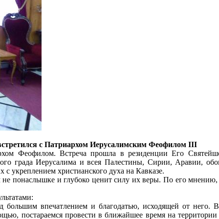
встретился с Патриархом Иерусалимским Феофилом III
хом Феофилом. Встреча прошла в резиденции Его Святейшес
о града Иерусалима и всея Палестины, Сирии, Аравии, обон
 с укреплением христианского духа на Кавказе.
м не понаслышке и глубоко ценит силу их веры. По его мнению,
ультатами:
д большим впечатлением и благодатью, исходящей от него. В
мощью, постараемся провести в ближайшее время на территории