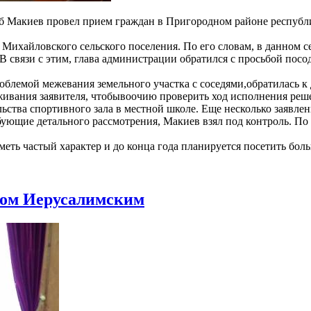
аб Макиев провел прием граждан в Пригородном районе респуб
 Михайловского сельского поселения. По его словам, в данном с
В связи с этим, глава администрации обратился с просьбой пос
облемой межевания земельного участка с соседями,обратилась к
ивания заявителя, чтобывоочию проверить ход исполнения реше
ьства спортивного зала в местной школе. Еще несколько заявлен
ребующие детального рассмотрения, Макиев взял под контроль. 
еть частый характер и до конца года планируется посетить бол
хом Иерусалимским