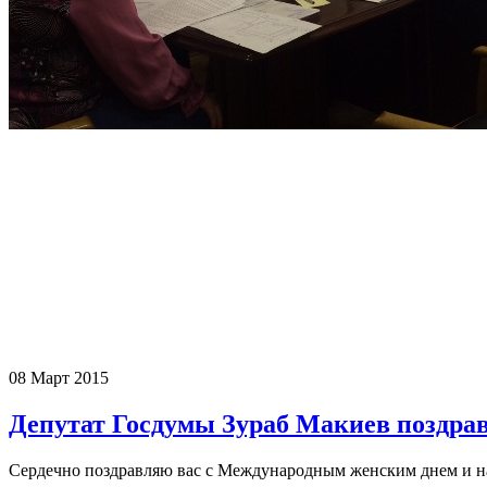
Депутат Государственной Думы РФ, член комитета ГД по 
В четверг, 19 марта, жители Москвы и региона обратились к п
и гражданско-правовые
взаимоотношения.
Все обратившиеся к депутату граждане, получили рекомен
депутатский запрос в компетентные органы исполнительной вл
«Каждый обратившийся должен почувствовать поддержку со стор
По итогам приема было подготовлено письменное обращени
трудностям, так как в очень частых случаях только запросы д
08 Март 2015
Депутат Госдумы Зураб Макиев поздрав
Сердечно поздравляю вас с Международным женским днем и н